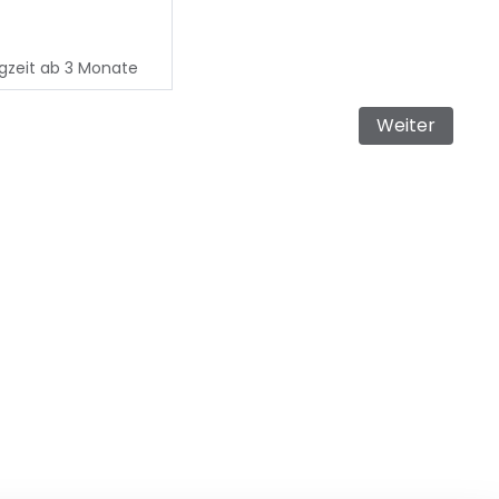
Fr
gzeit ab 3 Monate
Weiter